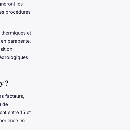
gneront les
les procédures
s thermiques et
l en parapente.
sition
téorologiques
y ?
rs facteurs,
u de
nt entre 15 et
périence en