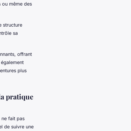
es ou même des
e structure
ntrôle sa
nnants, offrant
t également
ventures plus
la pratique
 ne fait pas
el de suivre une