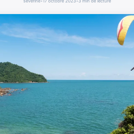
sévérine
•
17 octobre 2023
•
3 min de lecture