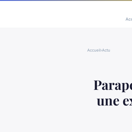
Acc
Accueil
›
Actu
Parape
une e