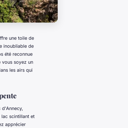
fre une toile de
e inoubliable de
mps été reconnue
e vous soyez un
ns les airs qui
apente
c d'Annecy,
c scintillant et
ez apprécier