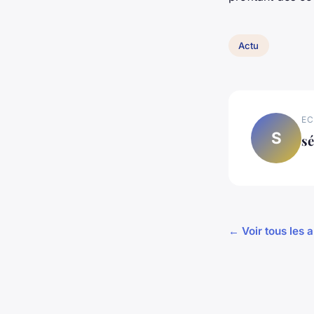
Actu
EC
S
sé
← Voir tous les a