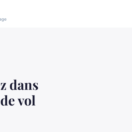
age
ez dans
de vol