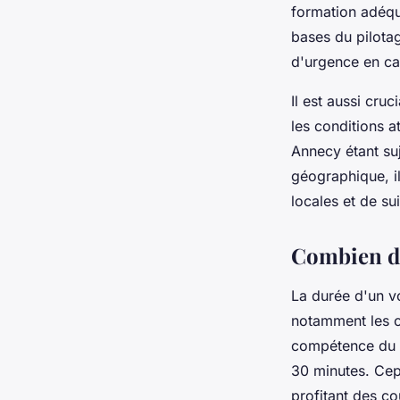
formation adéqua
bases du pilotag
d'urgence en ca
Il est aussi cru
les conditions a
Annecy étant suj
géographique, il
locales et de su
Combien de
La durée d'un vo
notamment les c
compétence du p
30 minutes. Cep
profitant des c