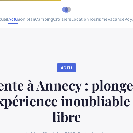
ueil
Actu
Bon plan
Camping
Croisière
Location
Tourisme
Vacance
Voy
ACTU
nte à Annecy : plong
xpérience inoubliable 
libre